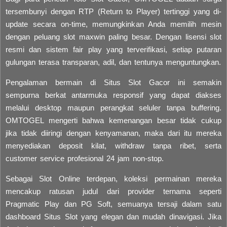
tersembunyi dengan RTP (Return to Player) tertinggi yang di-
update secara on-time, memungkinkan Anda memilih mesin
dengan peluang slot maxwin paling besar. Dengan lisensi slot
resmi dan sistem fair play yang terverifikasi, setiap putaran
gulungan terasa transparan, adil, dan tentunya menguntungkan.
Pengalaman bermain di
Situs Slot Gacor
ini semakin
sempurna berkat antarmuka responsif yang dapat diakses
melalui desktop maupun perangkat seluler tanpa buffering.
OMTOGEL mengerti bahwa kemenangan besar tidak cukup
jika tidak diiringi dengan kenyamanan, maka dari itu mereka
menyediakan deposit kilat, withdraw tanpa ribet, serta
customer service profesional 24 jam non-stop.
Sebagai
Slot Online
terdepan, koleksi permainan mereka
mencakup ratusan judul dari provider ternama seperti
Pragmatic Play dan PG Soft, semuanya tersaji dalam satu
dashboard Situs Slot yang elegan dan mudah dinavigasi. Jika