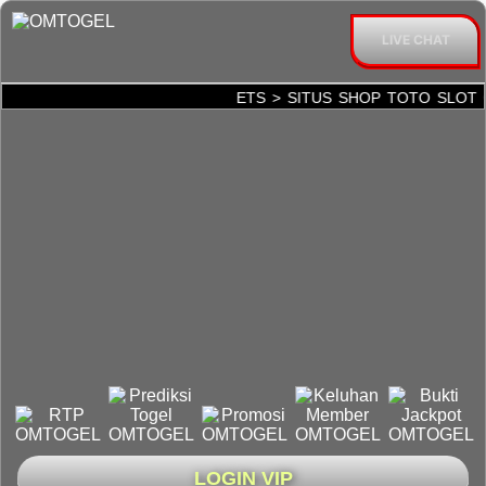
LIVE CHAT
ETS > SITUS SHOP TOTO SLOT 
LOGIN VIP